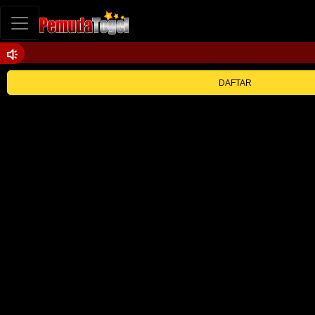
DAFTAR