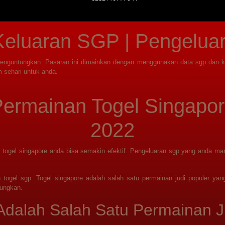
 Keluaran SGP | Pengelu
nguntungkan. Pasaran ini dimainkan dengan menggunakan data sgp dan kel
m sehari untuk anda.
rmainan Togel Singapore
2022
 togel singapore anda bisa semakin efektif. Pengeluaran sgp yang anda ma
n togel sgp. Togel singapore adalah salah satu permainan judi populer y
ntungkan.
Adalah Salah Satu Permainan J